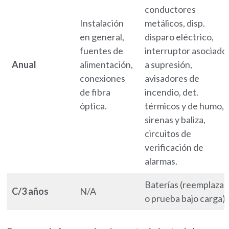
conductores
Instalación
metálicos, disp.
en general,
disparo eléctrico,
fuentes de
interruptor asociado
Anual
alimentación,
a supresión,
conexiones
avisadores de
de fibra
incendio, det.
óptica.
térmicos y de humo,
sirenas y baliza,
circuitos de
verificación de
alarmas.
Baterías (reemplazar
C/3 años
N/A
o prueba bajo carga)